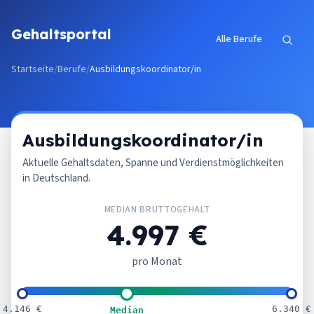
Zum Inhalt springen
Gehaltsportal
Alle Berufe
Startseite
/
Berufe
/
Ausbildungskoordinator/in
Ausbildungskoordinator/in
Aktuelle Gehaltsdaten, Spanne und Verdienstmöglichkeiten
in Deutschland.
MEDIAN BRUTTOGEHALT
4.997 €
pro Monat
4.146 €
6.340 €
Median