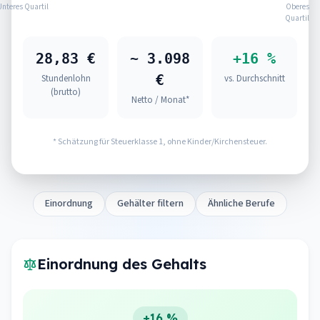
Unteres Quartil
Oberes
Quartil
28,83 €
~ 3.098
+16 %
€
Stundenlohn
vs. Durchschnitt
(brutto)
Netto / Monat*
* Schätzung für Steuerklasse 1, ohne Kinder/Kirchensteuer.
Einordnung
Gehälter filtern
Ähnliche Berufe
Einordnung des Gehalts
+16 %