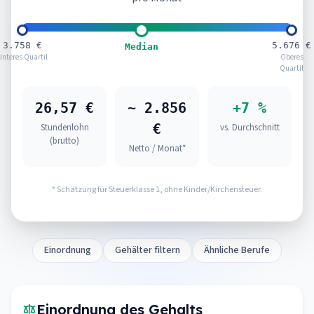
3.758 €
5.676 €
Median
Unteres Quartil
Oberes
Quartil
26,57 €
~ 2.856
+7 %
€
Stundenlohn
vs. Durchschnitt
(brutto)
Netto / Monat*
* Schätzung für Steuerklasse 1, ohne Kinder/Kirchensteuer.
Einordnung
Gehälter filtern
Ähnliche Berufe
Einordnung des Gehalts