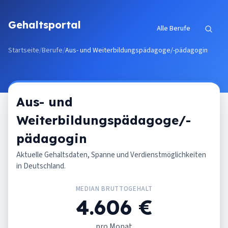
Zum Inhalt springen
Gehaltsportal
Alle Berufe
Startseite
/
Berufe
/
Aus- und Weiterbildungspädagoge/-pädagogin
Aus- und
Weiterbildungspädagoge/-
pädagogin
Aktuelle Gehaltsdaten, Spanne und Verdienstmöglichkeiten
in Deutschland.
MEDIAN BRUTTOGEHALT
4.606 €
pro Monat