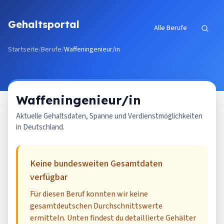
Zum Inhalt springen
Gehaltsportal
Alle Berufe
Startseite
/
Berufe
/
Waffeningenieur/in
Waffeningenieur/in
Aktuelle Gehaltsdaten, Spanne und Verdienstmöglichkeiten
in Deutschland.
Keine bundesweiten Gesamtdaten
verfügbar
Für diesen Beruf konnten wir keine
gesamtdeutschen Durchschnittswerte
ermitteln. Unten findest du detaillierte Gehälter