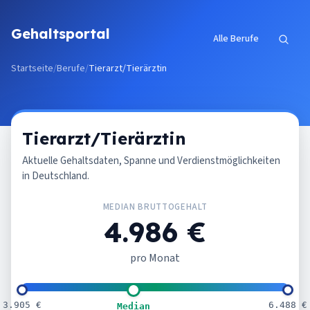
Zum Inhalt springen
Gehaltsportal
Alle Berufe
Startseite
/
Berufe
/
Tierarzt/Tierärztin
Tierarzt/Tierärztin
Aktuelle Gehaltsdaten, Spanne und Verdienstmöglichkeiten
in Deutschland.
MEDIAN BRUTTOGEHALT
4.986 €
pro Monat
3.905 €
6.488 €
Median