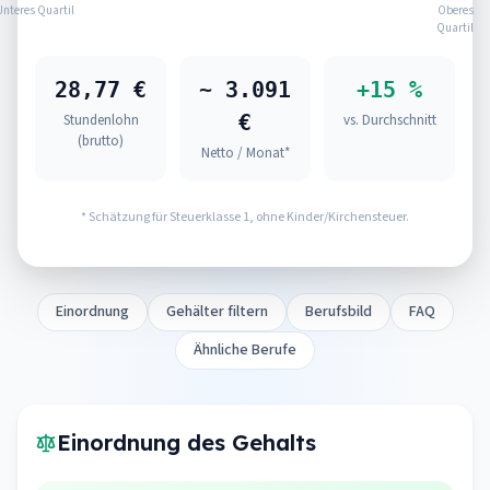
Unteres Quartil
Oberes
Quartil
28,77 €
~ 3.091
+15 %
€
Stundenlohn
vs. Durchschnitt
(brutto)
Netto / Monat*
* Schätzung für Steuerklasse 1, ohne Kinder/Kirchensteuer.
Einordnung
Gehälter filtern
Berufsbild
FAQ
Ähnliche Berufe
Einordnung des Gehalts