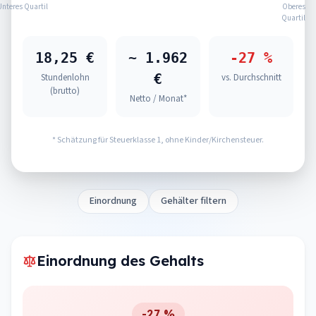
Unteres Quartil
Oberes
Quartil
18,25 €
~ 1.962
-27 %
€
Stundenlohn
vs. Durchschnitt
(brutto)
Netto / Monat*
* Schätzung für Steuerklasse 1, ohne Kinder/Kirchensteuer.
Einordnung
Gehälter filtern
Einordnung des Gehalts
-27 %