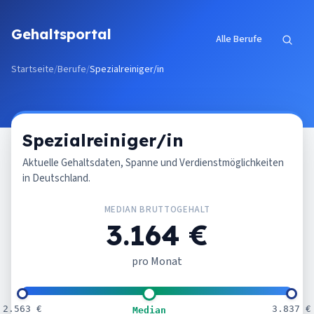
Zum Inhalt springen
Gehaltsportal
Alle Berufe
Startseite
/
Berufe
/
Spezialreiniger/in
Spezialreiniger/in
Aktuelle Gehaltsdaten, Spanne und Verdienstmöglichkeiten
in Deutschland.
MEDIAN BRUTTOGEHALT
3.164 €
pro Monat
2.563 €
3.837 €
Median