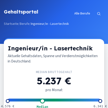
Zum Inhalt springen
Gehaltsportal
Alle Berufe
Startseite
/
Berufe
/
Ingenieur/in - Lasertechnik
Ingenieur/in - Lasertechnik
Aktuelle Gehaltsdaten, Spanne und Verdienstmöglichkeiten
in Deutschland.
MEDIAN BRUTTOGEHALT
5.237 €
pro Monat
4.576 €
6.341 €
Median