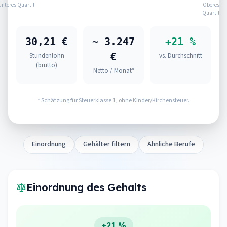
Unteres Quartil
Oberes
Quartil
30,21 €
~ 3.247
+21 %
€
Stundenlohn
vs. Durchschnitt
(brutto)
Netto / Monat*
* Schätzung für Steuerklasse 1, ohne Kinder/Kirchensteuer.
Einordnung
Gehälter filtern
Ähnliche Berufe
Einordnung des Gehalts
+21 %