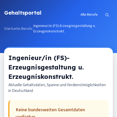
Zum Inhalt springen
Gehaltsportal
Alle Berufe
Ingenieur/in (FS)-Erzeugnisgestaltung u.
Startseite
/
Berufe
/
Erzeugniskonstrukt.
Ingenieur/in (FS)-
Erzeugnisgestaltung u.
Erzeugniskonstrukt.
Aktuelle Gehaltsdaten, Spanne und Verdienstmöglichkeiten
in Deutschland.
Keine bundesweiten Gesamtdaten
verfügbar