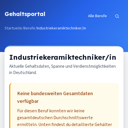
Zum Inhalt springen
Gehaltsportal
Alle Berufe
Startseite
/
Berufe
/
Industriekeramiktechniker/in
Industriekeramiktechniker/in
Aktuelle Gehaltsdaten, Spanne und Verdienstmöglichkeiten
in Deutschland.
Keine bundesweiten Gesamtdaten
verfügbar
Für diesen Beruf konnten wir keine
gesamtdeutschen Durchschnittswerte
ermitteln. Unten findest du detaillierte Gehälter