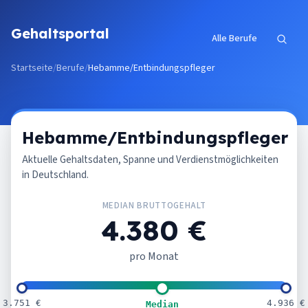
Zum Inhalt springen
Gehaltsportal
Alle Berufe
Startseite
/
Berufe
/
Hebamme/Entbindungspfleger
Hebamme/Entbindungspfleger
Aktuelle Gehaltsdaten, Spanne und Verdienstmöglichkeiten
in Deutschland.
MEDIAN BRUTTOGEHALT
4.380 €
pro Monat
3.751 €
4.936 €
Median