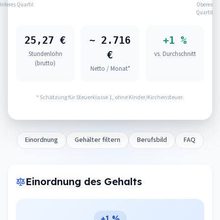
Unteres Quartil
Oberes
Quartil
25,27 €
~ 2.716
+1 %
€
Stundenlohn
vs. Durchschnitt
(brutto)
Netto / Monat*
* Schätzung für Steuerklasse 1, ohne Kinder/Kirchensteuer.
Einordnung
Gehälter filtern
Berufsbild
FAQ
Einordnung des Gehalts
+1 %