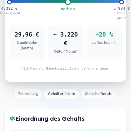
4.332 €
5.984 €
Median
Unteres Quartil
Oberes
Quartil
29,96 €
~ 3.220
+20 %
€
Stundenlohn
vs. Durchschnitt
(brutto)
Netto / Monat*
* Schätzung für Steuerklasse 1, ohne Kinder/Kirchensteuer.
Einordnung
Gehälter filtern
Ähnliche Berufe
Einordnung des Gehalts