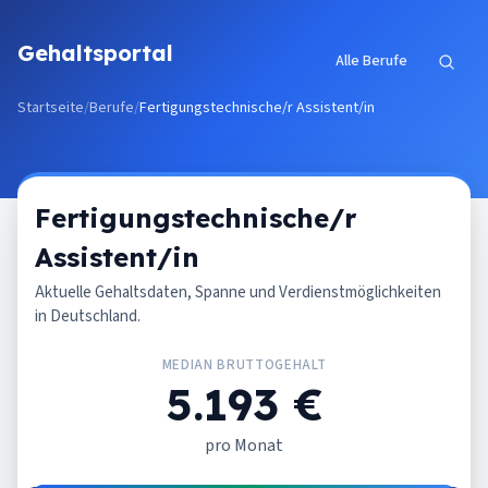
Zum Inhalt springen
Gehaltsportal
Alle Berufe
Startseite
/
Berufe
/
Fertigungstechnische/r Assistent/in
Fertigungstechnische/r
Assistent/in
Aktuelle Gehaltsdaten, Spanne und Verdienstmöglichkeiten
in Deutschland.
MEDIAN BRUTTOGEHALT
5.193 €
pro Monat