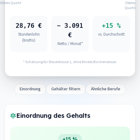
Unteres Quartil
Oberes
Quartil
28,76 €
~ 3.091
+15 %
€
Stundenlohn
vs. Durchschnitt
(brutto)
Netto / Monat*
* Schätzung für Steuerklasse 1, ohne Kinder/Kirchensteuer.
Einordnung
Gehälter filtern
Ähnliche Berufe
Einordnung des Gehalts
+15 %