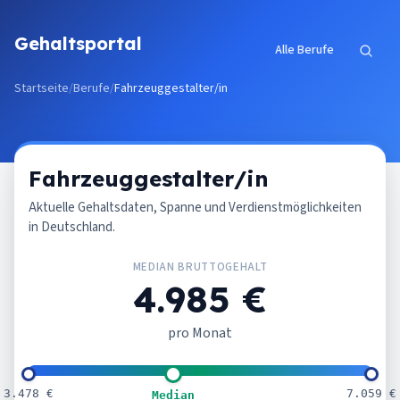
Zum Inhalt springen
Gehaltsportal
Alle Berufe
Startseite
/
Berufe
/
Fahrzeuggestalter/in
Fahrzeuggestalter/in
Aktuelle Gehaltsdaten, Spanne und Verdienstmöglichkeiten
in Deutschland.
MEDIAN BRUTTOGEHALT
4.985 €
pro Monat
3.478 €
7.059 €
Median