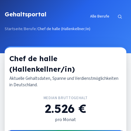
Zum Inhalt springen
Gehaltsportal
Alle Berufe
Startseite
/
Berufe
/
Chef de halle (Hallenkellner/in)
Chef de halle
(Hallenkellner/in)
Aktuelle Gehaltsdaten, Spanne und Verdienstmöglichkeiten
in Deutschland.
MEDIAN BRUTTOGEHALT
2.526 €
pro Monat