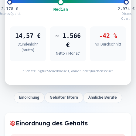
2.178 €
2.974 €
Median
Unteres Quartil
Oberes
Quartil
14,57 €
~ 1.566
-42 %
€
Stundenlohn
vs. Durchschnitt
(brutto)
Netto / Monat*
* Schätzung für Steuerklasse 1, ohne Kinder/Kirchensteuer.
Einordnung
Gehälter filtern
Ähnliche Berufe
Einordnung des Gehalts