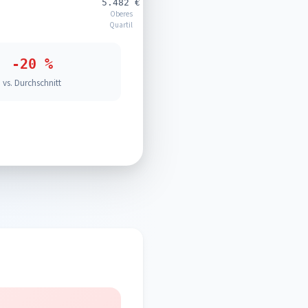
5.482 €
Oberes
Quartil
-20 %
vs. Durchschnitt