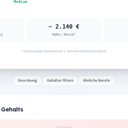
Median
~ 2.140 €
o)
Netto / Monat*
* Schätzung für Steuerklasse 1, ohne Kinder/Kirchensteuer.
Einordnung
Gehälter filtern
Ähnliche Berufe
 Gehalts