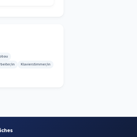
lobau
rbeiter/in
Klavierstimmer/in
iches