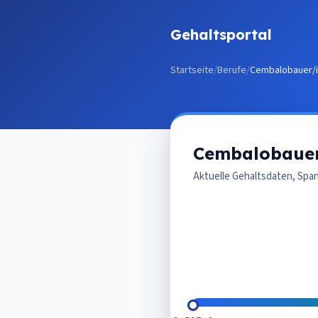
Zum Inhalt springen
Gehaltsportal
Startseite
/
Berufe
/
Cembalobauer/
Cembalobaue
Aktuelle Gehaltsdaten, Spa