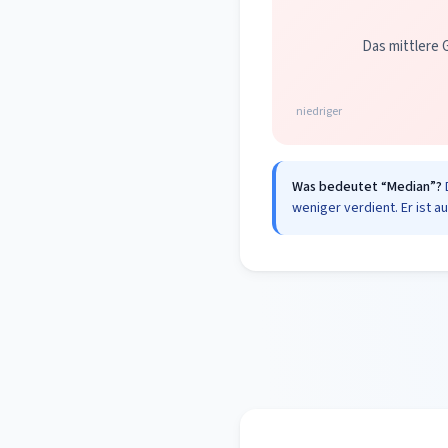
Das mittlere G
niedriger
Was bedeutet “Median”?
weniger verdient. Er ist a