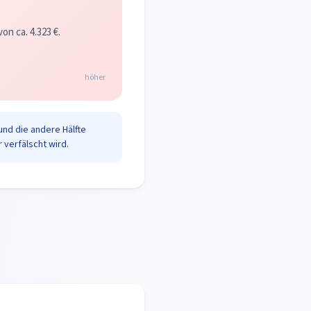
n ca. 4.323 €.
höher
und die andere Hälfte
 verfälscht wird.