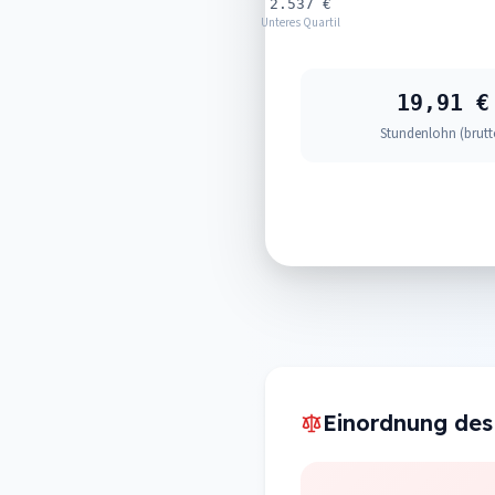
2.537 €
Unteres Quartil
19,91 €
Stundenlohn (brutt
Einordnung des