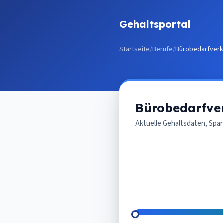
Zum Inhalt springen
Gehaltsportal
Startseite
/
Berufe
/
Bürobedarfverk
Bürobedarfve
Aktuelle Gehaltsdaten, Spa