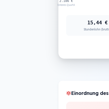
2.186 €
Unteres Quartil
15,44 €
Stundenlohn (brutt
Einordnung des