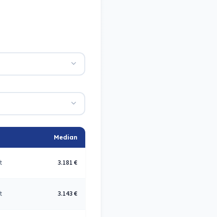
Median
t
3.181 €
t
3.143 €