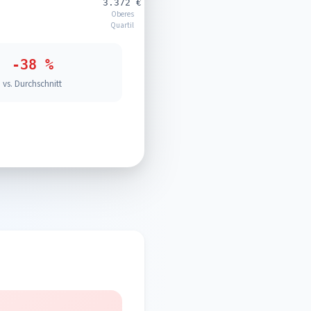
3.372 €
Oberes
Quartil
-38 %
vs. Durchschnitt