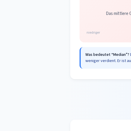
Das mittlere G
niedriger
Was bedeutet “Median”?
weniger verdient. Er ist a