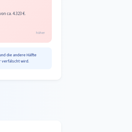
n ca. 4.323 €.
höher
und die andere Hälfte
 verfälscht wird.