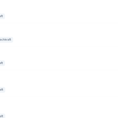
ft
achkraft
ft
aft
aft