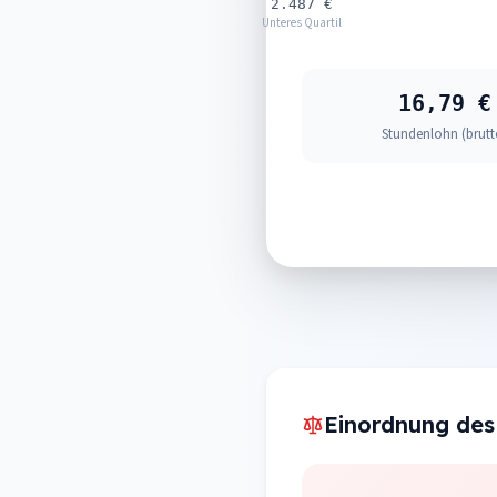
2.487 €
Unteres Quartil
16,79 €
Stundenlohn (brutt
Einordnung des