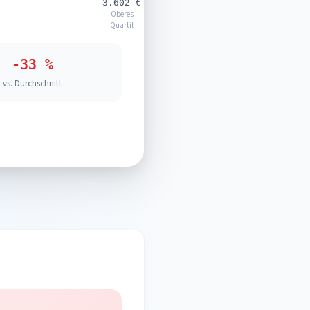
3.602 €
Oberes
Quartil
-33 %
vs. Durchschnitt