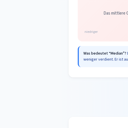
Das mittlere G
niedriger
Was bedeutet “Median”?
weniger verdient. Er ist a