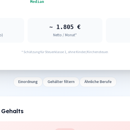
Median
~ 1.805 €
o)
Netto / Monat*
* Schätzung für Steuerklasse 1, ohne Kinder/Kirchensteuer.
Einordnung
Gehälter filtern
Ähnliche Berufe
 Gehalts