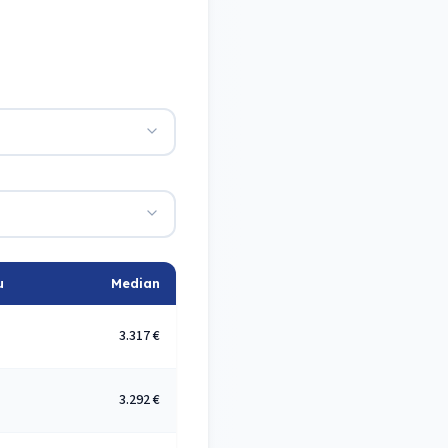
u
Median
3.317 €
3.292 €