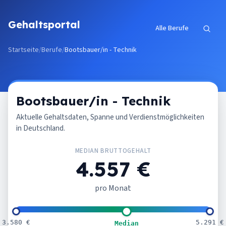
Zum Inhalt springen
Gehaltsportal
Alle Berufe
Startseite
/
Berufe
/
Bootsbauer/in - Technik
Bootsbauer/in - Technik
Aktuelle Gehaltsdaten, Spanne und Verdienstmöglichkeiten
in Deutschland.
MEDIAN BRUTTOGEHALT
4.557 €
pro Monat
3.580 €
5.291 €
Median