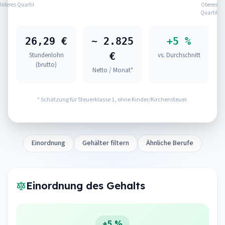
Unteres Quartil
Oberes
Quartil
26,29 €
~ 2.825
+5 %
€
Stundenlohn
vs. Durchschnitt
(brutto)
Netto / Monat*
* Schätzung für Steuerklasse 1, ohne Kinder/Kirchensteuer.
Einordnung
Gehälter filtern
Ähnliche Berufe
Einordnung des Gehalts
+5 %