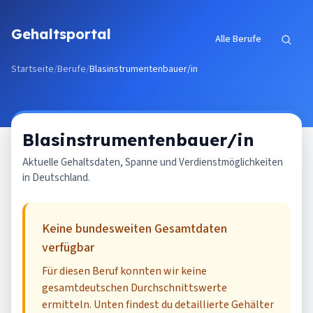
Zum Inhalt springen
Gehaltsportal
Alle Berufe
Startseite
/
Berufe
/
Blasinstrumentenbauer/in
Blasinstrumentenbauer/in
Aktuelle Gehaltsdaten, Spanne und Verdienstmöglichkeiten
in Deutschland.
Keine bundesweiten Gesamtdaten
verfügbar
Für diesen Beruf konnten wir keine
gesamtdeutschen Durchschnittswerte
ermitteln. Unten findest du detaillierte Gehälter