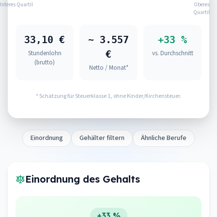
Unteres Quartil
Oberes
Quartil
33,10 €
~ 3.557
+33 %
€
Stundenlohn
vs. Durchschnitt
(brutto)
Netto / Monat*
* Schätzung für Steuerklasse 1, ohne Kinder/Kirchensteuer.
Einordnung
Gehälter filtern
Ähnliche Berufe
Einordnung des Gehalts
+33 %