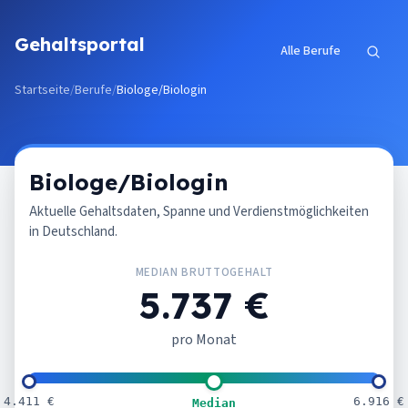
Zum Inhalt springen
Gehaltsportal
Alle Berufe
Startseite
/
Berufe
/
Biologe/Biologin
Biologe/Biologin
Aktuelle Gehaltsdaten, Spanne und Verdienstmöglichkeiten
in Deutschland.
MEDIAN BRUTTOGEHALT
5.737 €
pro Monat
4.411 €
6.916 €
Median