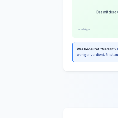
Das mittlere 
niedriger
Was bedeutet “Median”?
weniger verdient. Er ist a