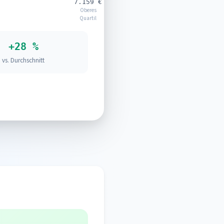
7.159 €
Oberes
Quartil
+28 %
vs. Durchschnitt