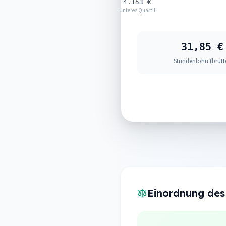
4.153 €
Unteres Quartil
31,85 €
Stundenlohn (brutt
Einordnung des