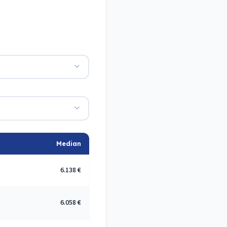
Median
6.138 €
6.058 €