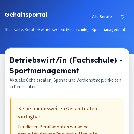
Zum Inhalt springen
Gehaltsportal
Alle Berufe
Startseite
/
Berufe
/
Betriebswirt/in (Fachschule) - Sportmanagement
Betriebswirt/in (Fachschule) -
Sportmanagement
Aktuelle Gehaltsdaten, Spanne und Verdienstmöglichkeiten
in Deutschland.
Keine bundesweiten Gesamtdaten
verfügbar
Für diesen Beruf konnten wir keine