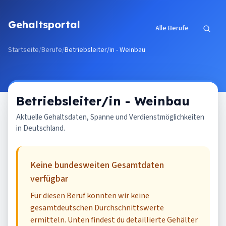
Zum Inhalt springen
Gehaltsportal
Alle Berufe
Startseite
/
Berufe
/
Betriebsleiter/in - Weinbau
Betriebsleiter/in - Weinbau
Aktuelle Gehaltsdaten, Spanne und Verdienstmöglichkeiten
in Deutschland.
Keine bundesweiten Gesamtdaten
verfügbar
Für diesen Beruf konnten wir keine
gesamtdeutschen Durchschnittswerte
ermitteln. Unten findest du detaillierte Gehälter