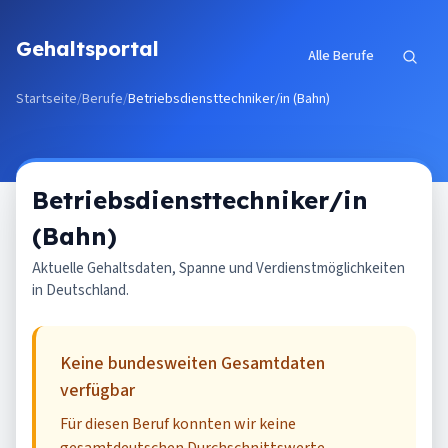
Zum Inhalt springen
Gehaltsportal
Alle Berufe
Startseite
/
Berufe
/
Betriebsdiensttechniker/in (Bahn)
Betriebsdiensttechniker/in
(Bahn)
Aktuelle Gehaltsdaten, Spanne und Verdienstmöglichkeiten
in Deutschland.
Keine bundesweiten Gesamtdaten
verfügbar
Für diesen Beruf konnten wir keine