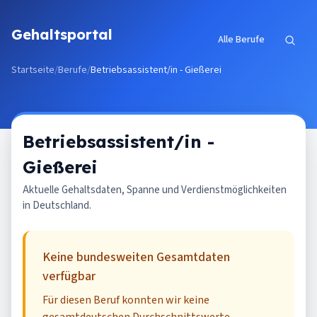
Zum Inhalt springen
Gehaltsportal
Alle Berufe
Startseite
/
Berufe
/
Betriebsassistent/in - Gießerei
Betriebsassistent/in -
Gießerei
Aktuelle Gehaltsdaten, Spanne und Verdienstmöglichkeiten
in Deutschland.
Keine bundesweiten Gesamtdaten
verfügbar
Für diesen Beruf konnten wir keine