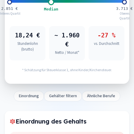
2.851 €
3.713 €
Median
Unteres Quartil
Oberes
Quartil
18,24 €
~ 1.960
-27 %
€
Stundenlohn
vs. Durchschnitt
(brutto)
Netto / Monat*
* Schätzung für Steuerklasse 1, ohne Kinder/Kirchensteuer.
Einordnung
Gehälter filtern
Ähnliche Berufe
Einordnung des Gehalts