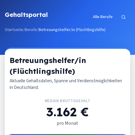
Zum Inhalt springen
Gehaltsportal
Alle Berufe
Startseite
/
Berufe
/
Betreuungshelfer/in (Flüchtlingshilfe)
Betreuungshelfer/in
(Flüchtlingshilfe)
Aktuelle Gehaltsdaten, Spanne und Verdienstmöglichkeiten
in Deutschland.
MEDIAN BRUTTOGEHALT
3.162 €
pro Monat