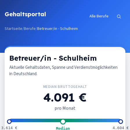
Zum Inhalt springen
Gehaltsportal
Alle Berufe
Startseite
/
Berufe
/
Betreuer/in - Schulheim
Betreuer/in - Schulheim
Aktuelle Gehaltsdaten, Spanne und Verdienstmöglichkeiten
in Deutschland.
MEDIAN BRUTTOGEHALT
4.091 €
pro Monat
3.614 €
4.604 €
Median