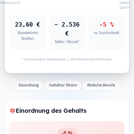
Unteres Quartil
Oberes
Quartil
23,60 €
~ 2.536
-5 %
€
Stundenlohn
vs. Durchschnitt
(brutto)
Netto / Monat*
* Schätzung für Steuerklasse 1, ohne Kinder/Kirchensteuer.
Einordnung
Gehälter filtern
Ähnliche Berufe
Einordnung des Gehalts
-5 %