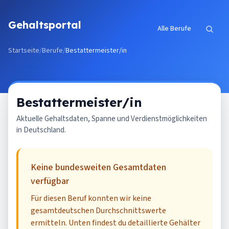
Zum Inhalt springen
Gehaltsportal
Alle Berufe
Startseite
/
Berufe
/
Bestattermeister/in
Bestattermeister/in
Aktuelle Gehaltsdaten, Spanne und Verdienstmöglichkeiten
in Deutschland.
Keine bundesweiten Gesamtdaten
verfügbar
Für diesen Beruf konnten wir keine
gesamtdeutschen Durchschnittswerte
ermitteln. Unten findest du detaillierte Gehälter