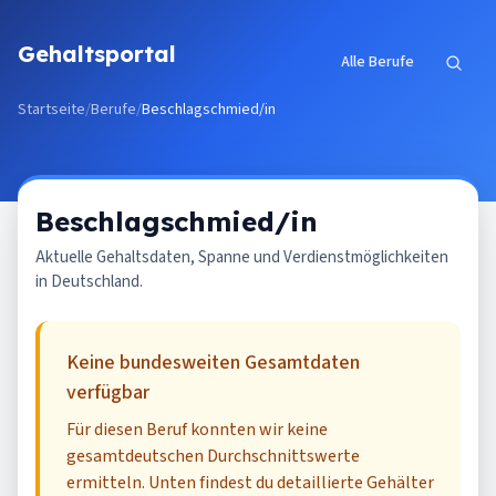
Zum Inhalt springen
Gehaltsportal
Alle Berufe
Startseite
/
Berufe
/
Beschlagschmied/in
Beschlagschmied/in
Aktuelle Gehaltsdaten, Spanne und Verdienstmöglichkeiten
in Deutschland.
Keine bundesweiten Gesamtdaten
verfügbar
Für diesen Beruf konnten wir keine
gesamtdeutschen Durchschnittswerte
ermitteln. Unten findest du detaillierte Gehälter