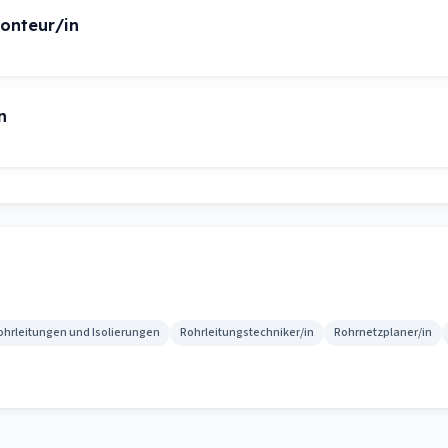
onteur/in
n
ohrleitungen und Isolierungen
Rohrleitungstechniker/in
Rohrnetzplaner/in