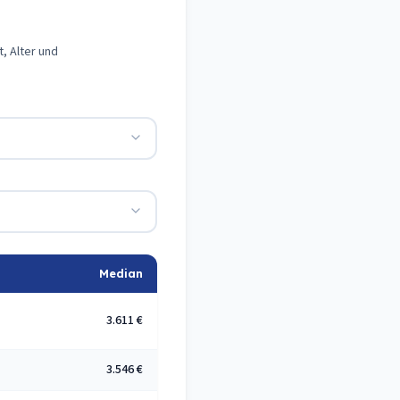
, Alter und
Median
3.611 €
3.546 €