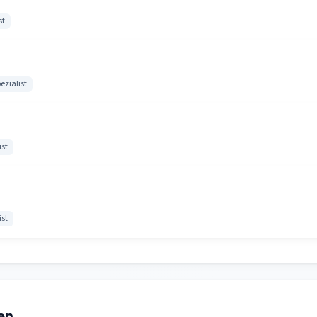
st
ezialist
ist
ist
en