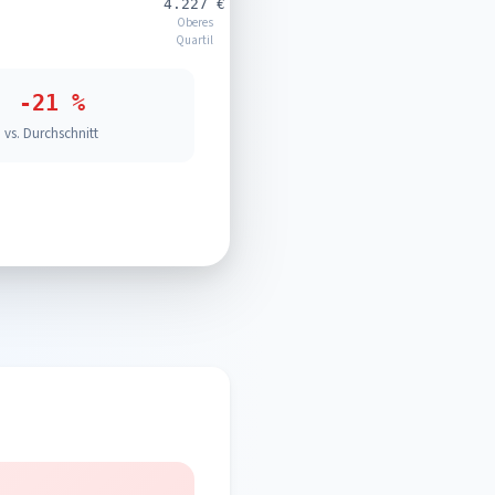
4.227 €
Oberes
Quartil
-21 %
vs. Durchschnitt