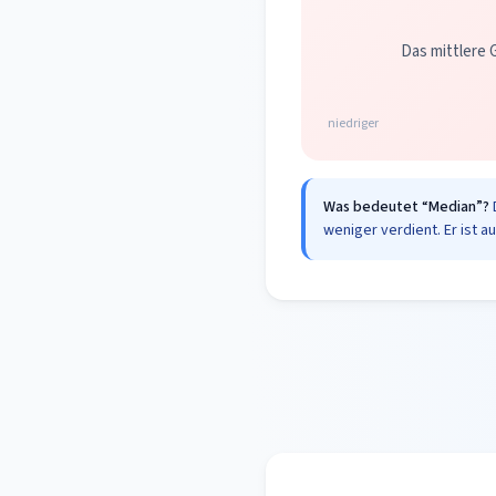
Das mittlere G
niedriger
Was bedeutet “Median”?
weniger verdient. Er ist a