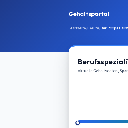
Zum Inhalt springen
Gehaltsportal
Startseite
/
Berufe
/
Berufsspezialist
Berufsspeziali
Aktuelle Gehaltsdaten, Spa