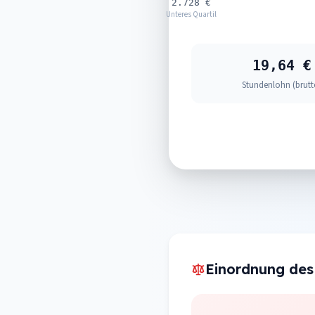
2.728 €
Unteres Quartil
19,64 €
Stundenlohn (brutt
Einordnung des