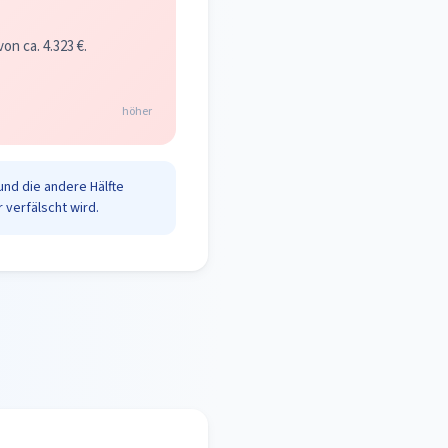
n ca. 4.323 €.
höher
und die andere Hälfte
 verfälscht wird.