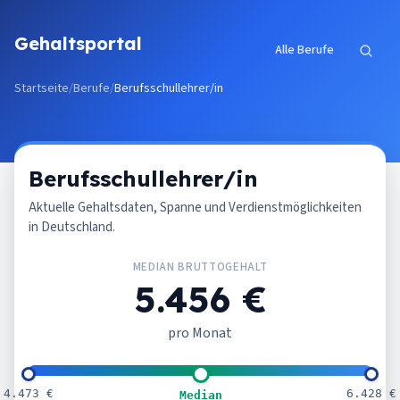
Zum Inhalt springen
Gehaltsportal
Alle Berufe
Startseite
/
Berufe
/
Berufsschullehrer/in
Berufsschullehrer/in
Aktuelle Gehaltsdaten, Spanne und Verdienstmöglichkeiten
in Deutschland.
MEDIAN BRUTTOGEHALT
5.456 €
pro Monat
4.473 €
6.428 €
Median