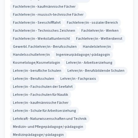
Fachlehrer/in - kaufmännische Fächer
Fachlehrer/in - musisch-technische Fächer
Fachlehrer/in - Seeschifffahrt
Fachlehrer/in - sozialer Bereich
Fachlehrer/in - Technisches Zeichnen
Fachlehrer/in - Werken
Fachlehrer/in - Werkstattunterricht
Fachlehrer/in - Wetterdienst
Gewerbl. Fachlehrer/in - Berufsschulen
Handelslehrer/in
Handelsschullehrer/in
Ingenieurpädagoge/-pädagogin
Kosmetologe/Kosmetologin
Lehrer/in - Arbeitserziehung
Lehrer/in - berufliche Schulen
Lehrer/in - Berufsbildende Schulen
Lehrer/in - Berufsschulen
Lehrer/in - Fachpraxis
Lehrer/in - Fachschulen der Seefahrt
Lehrer/in - Fachschulen für Nautik
Lehrer/in - kaufmännische Fächer
Lehrer/in - Schule für Arbeitserziehung
Lehrkraft - Naturwissenschaften und Technik
Medizin- und Pflegepädagoge/-pädagogin
Medizinpädagoge/-pädagogin