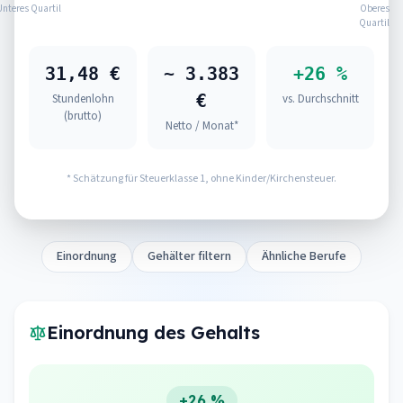
Unteres Quartil
Oberes
Quartil
31,48 €
~ 3.383
+26 %
€
Stundenlohn
vs. Durchschnitt
(brutto)
Netto / Monat*
* Schätzung für Steuerklasse 1, ohne Kinder/Kirchensteuer.
Einordnung
Gehälter filtern
Ähnliche Berufe
Einordnung des Gehalts
+26 %