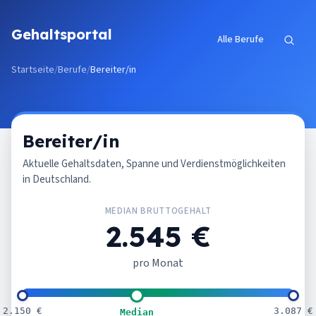
Zum Inhalt springen
Gehaltsportal
Alle Berufe
Startseite
/
Berufe
/
Bereiter/in
Bereiter/in
Aktuelle Gehaltsdaten, Spanne und Verdienstmöglichkeiten
in Deutschland.
MEDIAN BRUTTOGEHALT
2.545 €
pro Monat
2.150 €
3.087 €
Median