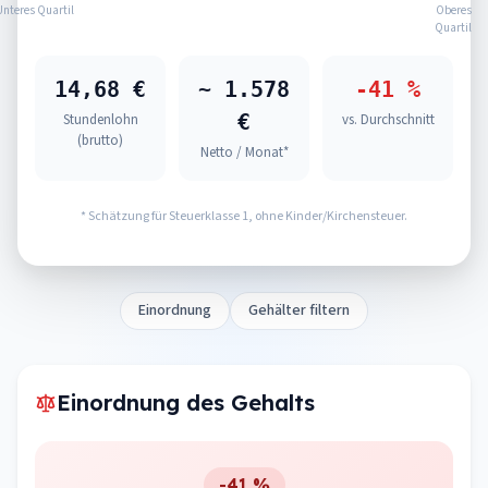
Unteres Quartil
Oberes
Quartil
14,68 €
~ 1.578
-41 %
€
Stundenlohn
vs. Durchschnitt
(brutto)
Netto / Monat*
* Schätzung für Steuerklasse 1, ohne Kinder/Kirchensteuer.
Einordnung
Gehälter filtern
Einordnung des Gehalts
-41 %