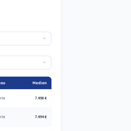
eau
Median
rte
7.498 €
rte
7.494 €