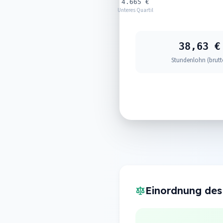
4.665 €
Unteres Quartil
38,63 €
Stundenlohn (brutt
Einordnung des