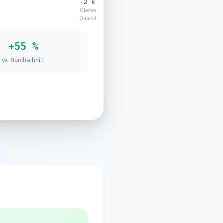
-2 €
Oberes
Quartil
+55 %
vs. Durchschnitt