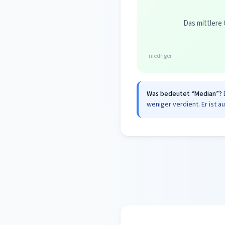
Das mittlere 
niedriger
Was bedeutet “Median”?
weniger verdient. Er ist a