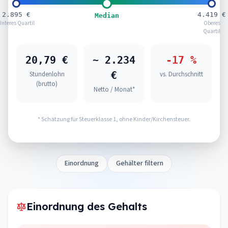
2.895 €
4.419 €
Median
Unteres Quartil
Oberes
Quartil
20,79 €
~ 2.234
-17 %
€
Stundenlohn
vs. Durchschnitt
(brutto)
Netto / Monat*
* Schätzung für Steuerklasse 1, ohne Kinder/Kirchensteuer.
Einordnung
Gehälter filtern
Einordnung des Gehalts