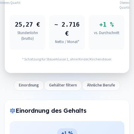
Unteres Quartil
Oberes
Quartil
25,27 €
~ 2.716
+1 %
€
Stundenlohn
vs. Durchschnitt
(brutto)
Netto / Monat*
* Schätzung für Steuerklasse 1, ohne Kinder/Kirchensteuer.
Einordnung
Gehälter filtern
Ähnliche Berufe
Einordnung des Gehalts
+1 %