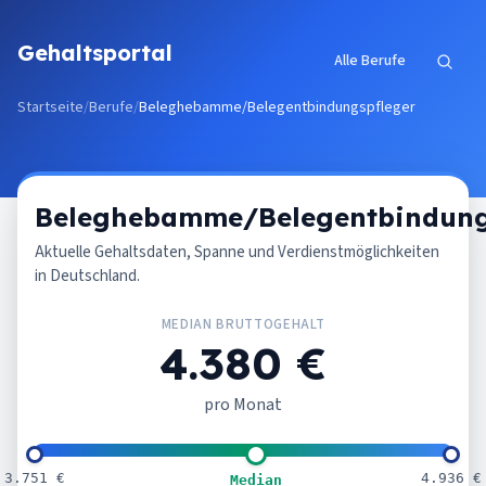
Zum Inhalt springen
Gehaltsportal
Alle Berufe
Startseite
/
Berufe
/
Beleghebamme/Belegentbindungspfleger
Beleghebamme/Belegentbindung
Aktuelle Gehaltsdaten, Spanne und Verdienstmöglichkeiten
in Deutschland.
MEDIAN BRUTTOGEHALT
4.380 €
pro Monat
3.751 €
4.936 €
Median