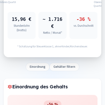
Unteres Quartil
Oberes
Quartil
15,96 €
~ 1.716
-36 %
€
Stundenlohn
vs. Durchschnitt
(brutto)
Netto / Monat*
* Schätzung für Steuerklasse 1, ohne Kinder/Kirchensteuer.
Einordnung
Gehälter filtern
Einordnung des Gehalts
-36 %