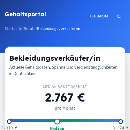
Zum Inhalt springen
Gehaltsportal
Alle Berufe
Startseite
/
Berufe
/
Bekleidungsverkäufer/in
Bekleidungsverkäufer/in
Aktuelle Gehaltsdaten, Spanne und Verdienstmöglichkeiten
in Deutschland.
MEDIAN BRUTTOGEHALT
2.767 €
pro Monat
2.310 €
3.374 €
Median