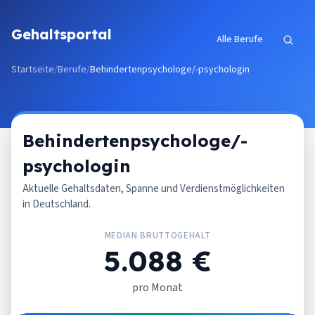
Zum Inhalt springen
Gehaltsportal
Alle Berufe
Startseite
/
Berufe
/
Behindertenpsychologe/-psychologin
Behindertenpsychologe/-
psychologin
Aktuelle Gehaltsdaten, Spanne und Verdienstmöglichkeiten
in Deutschland.
MEDIAN BRUTTOGEHALT
5.088 €
pro Monat