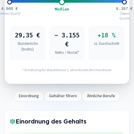
4.000 €
6.387 €
Median
Unteres Quartil
Oberes
Quartil
29,35 €
~ 3.155
+18 %
€
Stundenlohn
vs. Durchschnitt
(brutto)
Netto / Monat*
* Schätzung für Steuerklasse 1, ohne Kinder/Kirchensteuer.
Einordnung
Gehälter filtern
Ähnliche Berufe
Einordnung des Gehalts