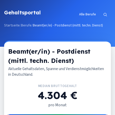
Zum Inhalt springen
Gehaltsportal
Alle Berufe
Startseite
/
Berufe
/
Beamt(er/in) - Postdienst (mittl. techn. Dienst)
Beamt(er/in) - Postdienst
(mittl. techn. Dienst)
Aktuelle Gehaltsdaten, Spanne und Verdienstmöglichkeiten
in Deutschland.
MEDIAN BRUTTOGEHALT
4.304 €
pro Monat