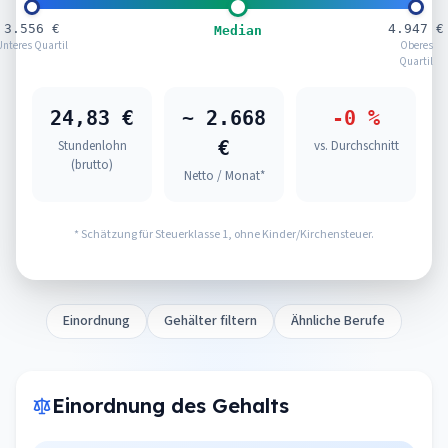
3.556 €
4.947 €
Median
Unteres Quartil
Oberes
Quartil
24,83 €
~ 2.668
-0 %
€
Stundenlohn
vs. Durchschnitt
(brutto)
Netto / Monat*
* Schätzung für Steuerklasse 1, ohne Kinder/Kirchensteuer.
Einordnung
Gehälter filtern
Ähnliche Berufe
Einordnung des Gehalts