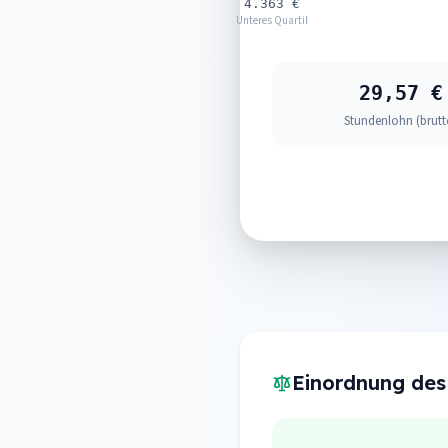
4.363 €
Unteres Quartil
29,57 €
Stundenlohn (brutt
Einordnung des