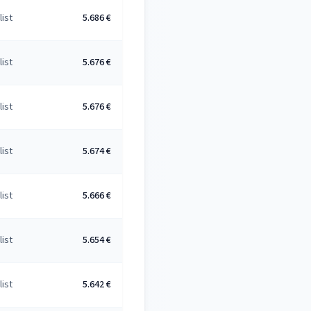
list
5.686 €
list
5.676 €
list
5.676 €
list
5.674 €
list
5.666 €
list
5.654 €
list
5.642 €