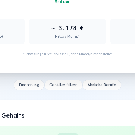
Median
~ 3.178 €
o)
Netto / Monat*
* Schätzung für Steuerklasse 1, ohne Kinder/Kirchensteuer.
Einordnung
Gehälter filtern
Ähnliche Berufe
 Gehalts