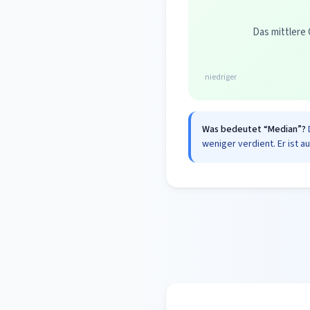
Das mittlere 
niedriger
Was bedeutet “Median”?
weniger verdient. Er ist a