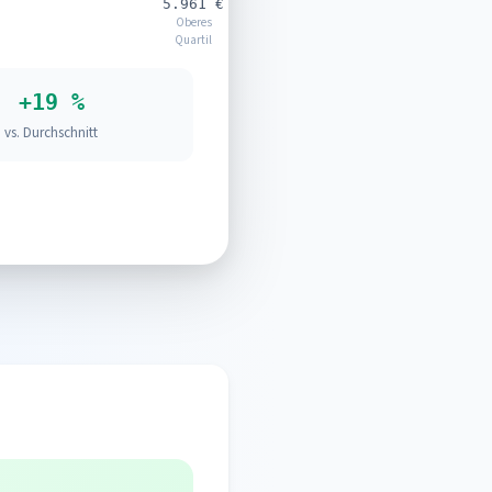
5.961 €
Oberes
Quartil
+19 %
vs. Durchschnitt