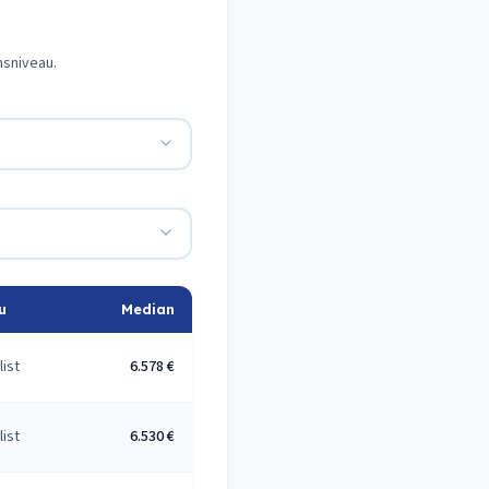
nsniveau.
u
Median
list
6.578 €
list
6.530 €