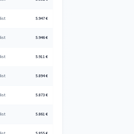
list
5.947 €
list
5.946 €
list
5.911 €
list
5.894 €
list
5.873 €
list
5.861 €
list
5.855 €