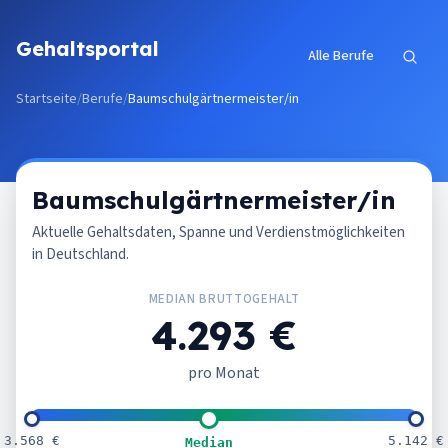
Zum Inhalt springen
Gehaltsportal
Alle Berufe
Startseite
/
Berufe
/
Baumschulgärtnermeister/in
Baumschulgärtnermeister/in
Aktuelle Gehaltsdaten, Spanne und Verdienstmöglichkeiten
in Deutschland.
MEDIAN BRUTTOGEHALT
4.293 €
pro Monat
3.568 €
5.142 €
Median