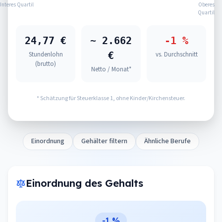
Unteres Quartil
Oberes
Quartil
24,77 €
~ 2.662
-1 %
€
Stundenlohn
vs. Durchschnitt
(brutto)
Netto / Monat*
* Schätzung für Steuerklasse 1, ohne Kinder/Kirchensteuer.
Einordnung
Gehälter filtern
Ähnliche Berufe
Einordnung des Gehalts
-1 %