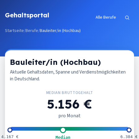
Zum Inhalt springen
Gehaltsportal
Alle Berufe
Startseite
/
Berufe
/
Bauleiter/in (Hochbau)
Bauleiter/in (Hochbau)
Aktuelle Gehaltsdaten, Spanne und Verdienstmöglichkeiten
in Deutschland.
MEDIAN BRUTTOGEHALT
5.156 €
pro Monat
4.167 €
6.384 €
Median