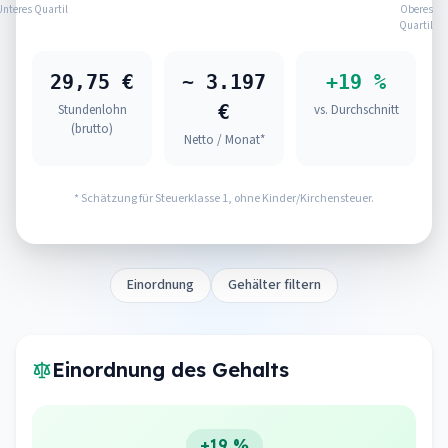
Unteres Quartil
Oberes
Quartil
29,75 €
~ 3.197
+19 %
€
Stundenlohn
vs. Durchschnitt
(brutto)
Netto / Monat*
* Schätzung für Steuerklasse 1, ohne Kinder/Kirchensteuer.
Einordnung
Gehälter filtern
Einordnung des Gehalts
+19 %