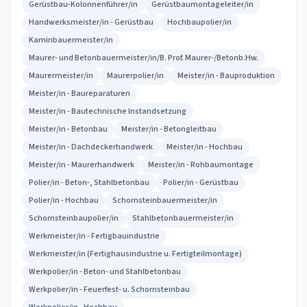
Gerüstbau-Kolonnenführer/in
Gerüstbaumontageleiter/in
Handwerksmeister/in - Gerüstbau
Hochbaupolier/in
Kaminbauermeister/in
Maurer- und Betonbauermeister/in/B. Prof. Maurer-/Betonb.Hw.
Maurermeister/in
Maurerpolier/in
Meister/in - Bauproduktion
Meister/in - Baureparaturen
Meister/in - Bautechnische Instandsetzung
Meister/in - Betonbau
Meister/in - Betongleitbau
Meister/in - Dachdeckerhandwerk
Meister/in - Hochbau
Meister/in - Maurerhandwerk
Meister/in - Rohbaumontage
Polier/in - Beton-, Stahlbetonbau
Polier/in - Gerüstbau
Polier/in - Hochbau
Schornsteinbauermeister/in
Schornsteinbaupolier/in
Stahlbetonbauermeister/in
Werkmeister/in - Fertigbauindustrie
Werkmeister/in (Fertighausindustrie u. Fertigteilmontage)
Werkpolier/in - Beton- und Stahlbetonbau
Werkpolier/in - Feuerfest- u. Schornsteinbau