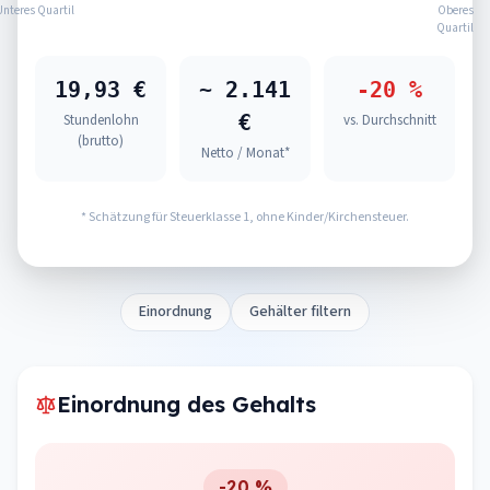
Unteres Quartil
Oberes
Quartil
19,93 €
~ 2.141
-20 %
€
Stundenlohn
vs. Durchschnitt
(brutto)
Netto / Monat*
* Schätzung für Steuerklasse 1, ohne Kinder/Kirchensteuer.
Einordnung
Gehälter filtern
Einordnung des Gehalts
-20 %