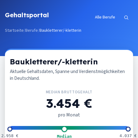
Zum Inhalt springen
Gehaltsportal
Alle Berufe
Startseite
/
Berufe
/
Baukletterer/-kletterin
Baukletterer/-kletterin
Aktuelle Gehaltsdaten, Spanne und Verdienstmöglichkeiten
in Deutschland.
MEDIAN BRUTTOGEHALT
3.454 €
pro Monat
2.958 €
4.037 €
Median