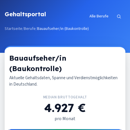
Zum Inhalt springen
Gehaltsportal
Alle Berufe
Startseite
/
Berufe
/
Bauaufseher/in (Baukontrolle)
Bauaufseher/in
(Baukontrolle)
Aktuelle Gehaltsdaten, Spanne und Verdienstmöglichkeiten
in Deutschland.
MEDIAN BRUTTOGEHALT
4.927 €
pro Monat