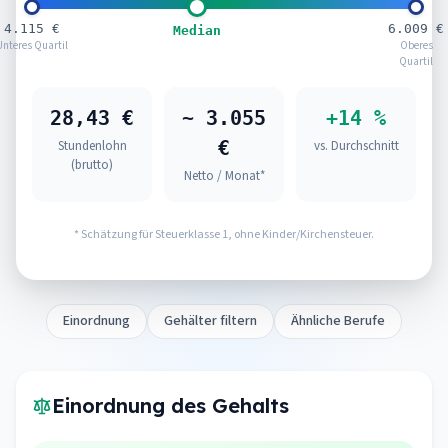
4.115 €
6.009 €
Median
Unteres Quartil
Oberes
Quartil
28,43 €
~ 3.055
+14 %
€
Stundenlohn
vs. Durchschnitt
(brutto)
Netto / Monat*
* Schätzung für Steuerklasse 1, ohne Kinder/Kirchensteuer.
Einordnung
Gehälter filtern
Ähnliche Berufe
Einordnung des Gehalts