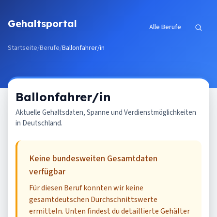
Zum Inhalt springen
Gehaltsportal
Alle Berufe
Startseite
/
Berufe
/
Ballonfahrer/in
Ballonfahrer/in
Aktuelle Gehaltsdaten, Spanne und Verdienstmöglichkeiten
in Deutschland.
Keine bundesweiten Gesamtdaten
verfügbar
Für diesen Beruf konnten wir keine
gesamtdeutschen Durchschnittswerte
ermitteln. Unten findest du detaillierte Gehälter