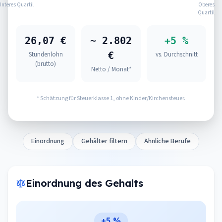
Unteres Quartil
Oberes
Quartil
26,07 €
~ 2.802
+5 %
€
Stundenlohn
vs. Durchschnitt
(brutto)
Netto / Monat*
* Schätzung für Steuerklasse 1, ohne Kinder/Kirchensteuer.
Einordnung
Gehälter filtern
Ähnliche Berufe
Einordnung des Gehalts
+5 %