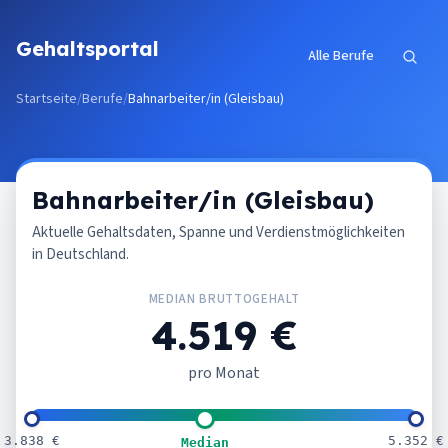
Zum Inhalt springen
Gehaltsportal
Alle Berufe
Startseite
/
Berufe
/
Bahnarbeiter/in (Gleisbau)
Bahnarbeiter/in (Gleisbau)
Aktuelle Gehaltsdaten, Spanne und Verdienstmöglichkeiten
in Deutschland.
MEDIAN BRUTTOGEHALT
4.519 €
pro Monat
3.838 €
5.352 €
Median