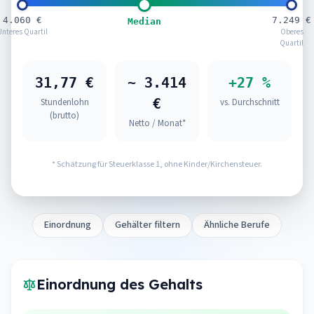
4.060 €
7.249 €
Median
Unteres Quartil
Oberes
Quartil
31,77 €
~ 3.414
+27 %
€
Stundenlohn
vs. Durchschnitt
(brutto)
Netto / Monat*
* Schätzung für Steuerklasse 1, ohne Kinder/Kirchensteuer.
Einordnung
Gehälter filtern
Ähnliche Berufe
Einordnung des Gehalts