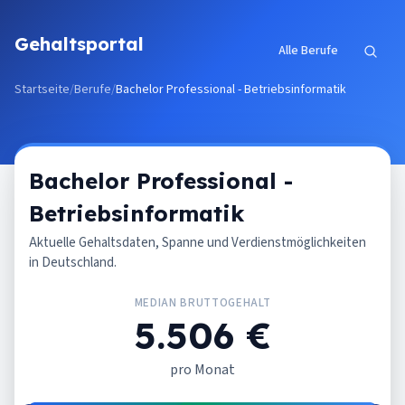
Zum Inhalt springen
Gehaltsportal
Alle Berufe
Startseite
/
Berufe
/
Bachelor Professional - Betriebsinformatik
Bachelor Professional -
Betriebsinformatik
Aktuelle Gehaltsdaten, Spanne und Verdienstmöglichkeiten
in Deutschland.
MEDIAN BRUTTOGEHALT
5.506 €
pro Monat