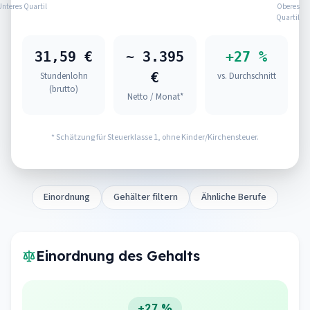
Unteres Quartil
Oberes
Quartil
31,59 €
~ 3.395
+27 %
€
Stundenlohn
vs. Durchschnitt
(brutto)
Netto / Monat*
* Schätzung für Steuerklasse 1, ohne Kinder/Kirchensteuer.
Einordnung
Gehälter filtern
Ähnliche Berufe
Einordnung des Gehalts
+27 %