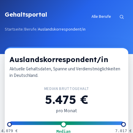
Zum Inhalt springen
Gehaltsportal
Alle Berufe
Startseite
/
Berufe
/
Auslandskorrespondent/in
Auslandskorrespondent/in
Aktuelle Gehaltsdaten, Spanne und Verdienstmöglichkeiten
in Deutschland.
MEDIAN BRUTTOGEHALT
5.475 €
pro Monat
4.079 €
7.017 €
Median