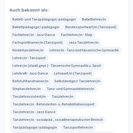
Auch bekannt als:
Ballett- und Tanzpädagoge/-pädagogin
Ballettlehrer/in
Ballettpädagoge/-pädagogin
Bundessportwart/in (Tanzsport)
Fachlehrer/in - Jazz-Dance
Fachlehrer/in - Step
Fachsporttrainer/in (Tanzsport)
Jazz-Tanzlehrer/in
Kindertanzlehrer/in
Lehrer/in - Tanz und tänzerische Gymnastik
Lehrer/in - Tanzsport
Lehrer/in (staatl.gepr.) - Tänzerische Gymnastik u. Sport
Lehrkraft - Jazz-Dance
Lehrwart/in (Tanzsport)
Rollstuhltanztrainer/in
Selbständige/r Tanzlehrer/in
Steptanzlehrer/in
Tanz- und Gymnastiklehrer/in
Tanzlehrassistent/in
Tanzlehrer/in
Tanzlehrer/in - Behinderten- u. Rehabilitationssport
Tanzlehrer/in - Jazz-Dance
Tanzlehrer/in - sozialpäd., sozialtherapeutischer Bereich
Tanzpädagoge/-pädagogin
Tanzsportlehrer/in