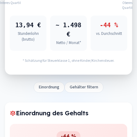
Unteres Quartil
Oberes
Quartil
13,94 €
~ 1.498
-44 %
€
Stundenlohn
vs. Durchschnitt
(brutto)
Netto / Monat*
* Schätzung für Steuerklasse 1, ohne Kinder/Kirchensteuer.
Einordnung
Gehälter filtern
Einordnung des Gehalts
-44 %