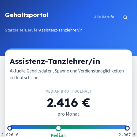
Zum Inhalt springen
Gehaltsportal
Alle Berufe
Startseite
/
Berufe
/
Assistenz-Tanzlehrer/in
Assistenz-Tanzlehrer/in
Aktuelle Gehaltsdaten, Spanne und Verdienstmöglichkeiten
in Deutschland.
MEDIAN BRUTTOGEHALT
2.416 €
pro Monat
2.026 €
2.967 €
Median