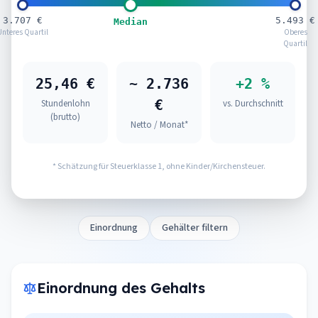
3.707 €
5.493 €
Median
Unteres Quartil
Oberes
Quartil
25,46 €
~ 2.736
+2 %
€
Stundenlohn
vs. Durchschnitt
(brutto)
Netto / Monat*
* Schätzung für Steuerklasse 1, ohne Kinder/Kirchensteuer.
Einordnung
Gehälter filtern
Einordnung des Gehalts