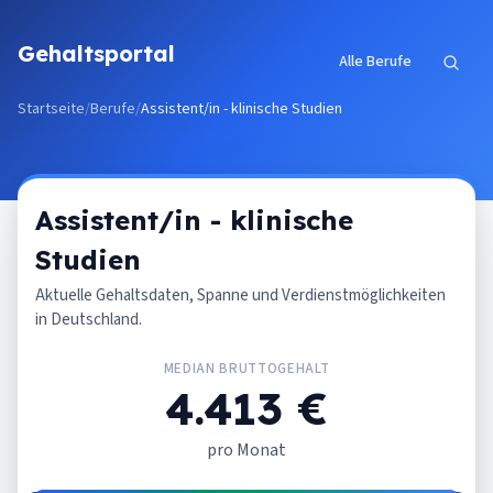
Zum Inhalt springen
Gehaltsportal
Alle Berufe
Startseite
/
Berufe
/
Assistent/in - klinische Studien
Assistent/in - klinische
Studien
Aktuelle Gehaltsdaten, Spanne und Verdienstmöglichkeiten
in Deutschland.
MEDIAN BRUTTOGEHALT
4.413 €
pro Monat