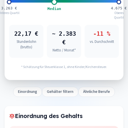
3.263 €
4.675 €
Median
Unteres Quartil
Oberes
Quartil
22,17 €
~ 2.383
-11 %
€
Stundenlohn
vs. Durchschnitt
(brutto)
Netto / Monat*
* Schätzung für Steuerklasse 1, ohne Kinder/Kirchensteuer.
Einordnung
Gehälter filtern
Ähnliche Berufe
Einordnung des Gehalts