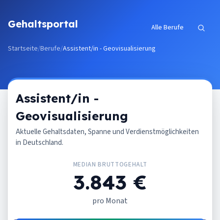
Zum Inhalt springen
Gehaltsportal
Alle Berufe
Startseite
/
Berufe
/
Assistent/in - Geovisualisierung
Assistent/in -
Geovisualisierung
Aktuelle Gehaltsdaten, Spanne und Verdienstmöglichkeiten
in Deutschland.
MEDIAN BRUTTOGEHALT
3.843 €
pro Monat