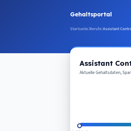
Zum Inhalt springen
Gehaltsportal
Startseite
/
Berufe
/
Assistant Contro
Assistant Cont
Aktuelle Gehaltsdaten, Spa