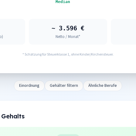
Median
~ 3.596 €
o)
Netto / Monat*
* Schätzung für Steuerklasse 1, ohne Kinder/Kirchensteuer.
Einordnung
Gehälter filtern
Ähnliche Berufe
 Gehalts