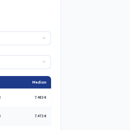
Median
t
7.483 €
t
7.472 €