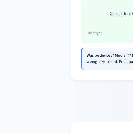
Das mittlere 
niedriger
Was bedeutet “Median”?
weniger verdient. Er ist a