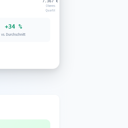
7.367 €
Oberes
Quartil
+34 %
vs. Durchschnitt