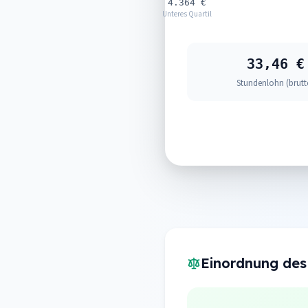
4.364 €
Unteres Quartil
33,46 €
Stundenlohn (brutt
Einordnung des